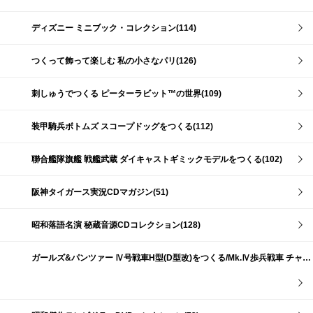
ディズニー ミニブック・コレクション(114)
つくって飾って楽しむ 私の小さなパリ(126)
刺しゅうでつくる ピーターラビット™の世界(109)
装甲騎兵ボトムズ スコープドッグをつくる(112)
聯合艦隊旗艦 戦艦武蔵 ダイキャストギミックモデルをつくる(102)
阪神タイガース実況CDマガジン(51)
昭和落語名演 秘蔵音源CDコレクション(128)
ガールズ&パンツァー Ⅳ号戦車H型(D型改)をつくる/Mk.Ⅳ歩兵戦車 チャーチルMk.Ⅶをつくる(191)