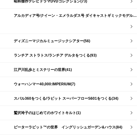
昭和傑作テレビドラマDVDコレクション(73)
アルカディア号/クイーン・エメラルダス号 ダイキャストギミックモデルをつくる(159)
ディズニーマジカルミュージックシアター(56)
ランチア ストラトス/ランチア デルタをつくる(93)
江戸川乱歩とミステリーの世界(41)
ウォーハンマー40,000:IMPERIUM(7)
スバル360をつくる/ラビット スーパーフローS601をつくる(34)
鷲沢玲子のはじめてのホワイトキルト(1)
ピーターラビット™の世界 イングリッシュガーデン&ハウス(84)