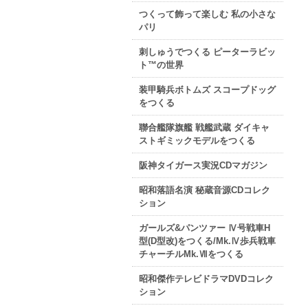
つくって飾って楽しむ 私の小さな
パリ
刺しゅうでつくる ピーターラビッ
ト™の世界
装甲騎兵ボトムズ スコープドッグ
をつくる
聯合艦隊旗艦 戦艦武蔵 ダイキャ
ストギミックモデルをつくる
阪神タイガース実況CDマガジン
昭和落語名演 秘蔵音源CDコレク
ション
ガールズ&パンツァー Ⅳ号戦車H
型(D型改)をつくる/Mk.Ⅳ歩兵戦車
チャーチルMk.Ⅶをつくる
昭和傑作テレビドラマDVDコレク
ション