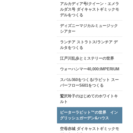
アルカディア号/クイーン・エメラ
ルダス号 ダイキャストギミックモ
デルをつくる
ディズニーマジカルミュージック
シアター
ランチア ストラトス/ランチア デ
ルタをつくる
江戸川乱歩とミステリーの世界
ウォーハンマー40,000:IMPERIUM
スバル360をつくる/ラビット スー
パーフローS601をつくる
鷲沢玲子のはじめてのホワイトキ
ルト
ピーターラビット™の世界 イン
グリッシュガーデン&ハウス
空母赤城 ダイキャストギミックモ