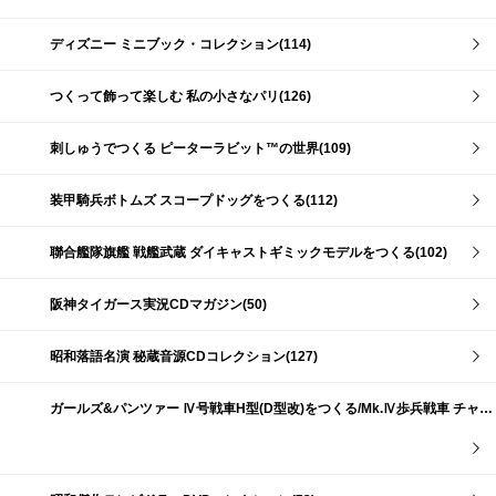
ディズニー ミニブック・コレクション(114)
つくって飾って楽しむ 私の小さなパリ(126)
刺しゅうでつくる ピーターラビット™の世界(109)
装甲騎兵ボトムズ スコープドッグをつくる(112)
聯合艦隊旗艦 戦艦武蔵 ダイキャストギミックモデルをつくる(102)
阪神タイガース実況CDマガジン(50)
昭和落語名演 秘蔵音源CDコレクション(127)
ガールズ&パンツァー Ⅳ号戦車H型(D型改)をつくる/Mk.Ⅳ歩兵戦車 チャーチルMk.Ⅶをつくる(191)