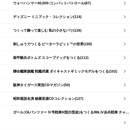
ウォーハンマー40,000:コンバットパトロール(87)
ディズニー ミニブック・コレクション(114)
つくって飾って楽しむ 私の小さなパリ(126)
刺しゅうでつくる ピーターラビット™の世界(109)
装甲騎兵ボトムズ スコープドッグをつくる(112)
聯合艦隊旗艦 戦艦武蔵 ダイキャストギミックモデルをつくる(102)
阪神タイガース実況CDマガジン(50)
昭和落語名演 秘蔵音源CDコレクション(127)
ガールズ&パンツァー Ⅳ号戦車H型(D型改)をつくる/Mk.Ⅳ歩兵戦車 チャーチルMk.Ⅶをつくる(191)