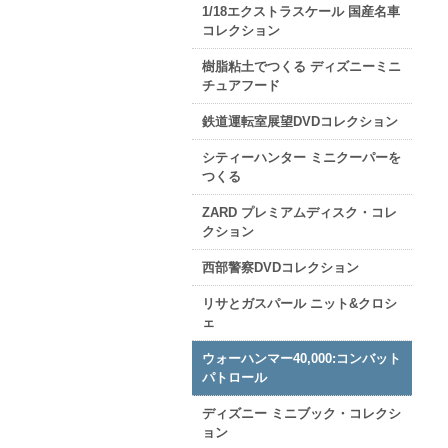
1/18エクストラスケール 国産名車
コレクション
樹脂粘土でつくる ディズニーミニ
チュアフード
鉄道運転室展望DVDコレクション
シティーハンター ミニクーパーを
つくる
ZARD プレミアムディスク・コレ
クション
西部警察DVDコレクション
リサとガスパール ニット&クロシ
ェ
ウォーハンマー40,000:コンバット
パトロール
ディズニー ミニブック・コレクシ
ョン