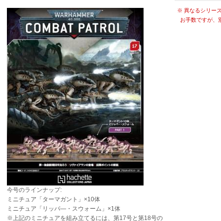
※ 異なるシリー
お手数ですが、
今号のラインナップ:
ミニチュア「ターマガント」×10体
ミニチュア「リッパ―・スウォーム」×1体
※上記のミニチュアを組み立てるには、第17号と第18号の