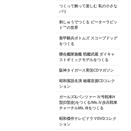
つくって飾って楽しむ 私の小さな
パリ
刺しゅうでつくる ピーターラビッ
ト™の世界
装甲騎兵ボトムズ スコープドッグ
をつくる
聯合艦隊旗艦 戦艦武蔵 ダイキャ
ストギミックモデルをつくる
阪神タイガース実況CDマガジン
昭和落語名演 秘蔵音源CDコレク
ション
ガールズ&パンツァー Ⅳ号戦車H
型(D型改)をつくる/Mk.Ⅳ歩兵戦車
チャーチルMk.Ⅶをつくる
昭和傑作テレビドラマDVDコレク
ション