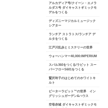
アルカディア号/クイーン・エメラ
ルダス号 ダイキャストギミックモ
デルをつくる
ディズニーマジカルミュージック
シアター
ランチア ストラトス/ランチア デ
ルタをつくる
江戸川乱歩とミステリーの世界
ウォーハンマー40,000:IMPERIUM
スバル360をつくる/ラビット スー
パーフローS601をつくる
鷲沢玲子のはじめてのホワイトキ
ルト
ピーターラビット™の世界 イン
グリッシュガーデン&ハウス
空母赤城 ダイキャストギミックモ