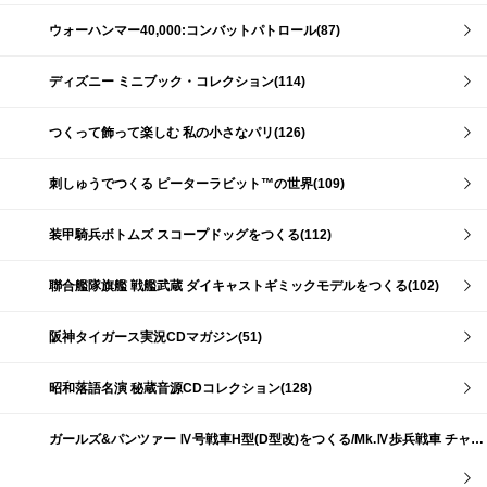
ウォーハンマー40,000:コンバットパトロール(87)
ディズニー ミニブック・コレクション(114)
つくって飾って楽しむ 私の小さなパリ(126)
刺しゅうでつくる ピーターラビット™の世界(109)
装甲騎兵ボトムズ スコープドッグをつくる(112)
聯合艦隊旗艦 戦艦武蔵 ダイキャストギミックモデルをつくる(102)
阪神タイガース実況CDマガジン(51)
昭和落語名演 秘蔵音源CDコレクション(128)
ガールズ&パンツァー Ⅳ号戦車H型(D型改)をつくる/Mk.Ⅳ歩兵戦車 チャーチルMk.Ⅶをつくる(191)