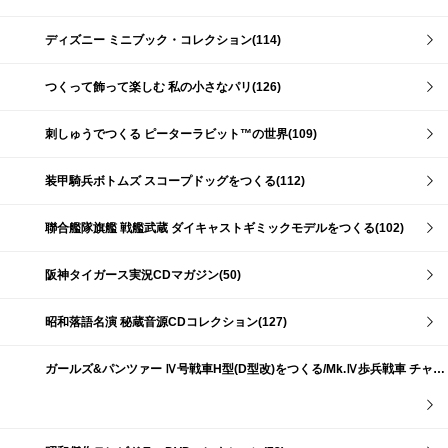
ディズニー ミニブック・コレクション(114)
つくって飾って楽しむ 私の小さなパリ(126)
刺しゅうでつくる ピーターラビット™の世界(109)
装甲騎兵ボトムズ スコープドッグをつくる(112)
聯合艦隊旗艦 戦艦武蔵 ダイキャストギミックモデルをつくる(102)
阪神タイガース実況CDマガジン(50)
昭和落語名演 秘蔵音源CDコレクション(127)
ガールズ&パンツァー Ⅳ号戦車H型(D型改)をつくる/Mk.Ⅳ歩兵戦車 チャーチルMk.Ⅶをつくる(191)