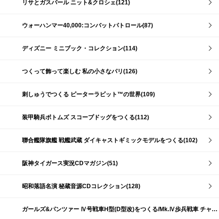
リサとガスパール ニット&クロシェ(121)
ウォーハンマー40,000:コンバットパトロール(87)
ディズニー ミニブック・コレクション(114)
つくって飾って楽しむ 私の小さなパリ(126)
刺しゅうでつくる ピーターラビット™の世界(109)
装甲騎兵ボトムズ スコープドッグをつくる(112)
聯合艦隊旗艦 戦艦武蔵 ダイキャストギミックモデルをつくる(102)
阪神タイガース実況CDマガジン(51)
昭和落語名演 秘蔵音源CDコレクション(128)
ガールズ&パンツァー Ⅳ号戦車H型(D型改)をつくる/Mk.Ⅳ歩兵戦車 チャーチルMk.Ⅶをつくる(191)