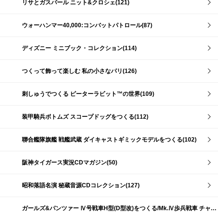
リサとガスパール ニット&クロシェ(121)
ウォーハンマー40,000:コンバットパトロール(87)
ディズニー ミニブック・コレクション(114)
つくって飾って楽しむ 私の小さなパリ(126)
刺しゅうでつくる ピーターラビット™の世界(109)
装甲騎兵ボトムズ スコープドッグをつくる(112)
聯合艦隊旗艦 戦艦武蔵 ダイキャストギミックモデルをつくる(102)
阪神タイガース実況CDマガジン(50)
昭和落語名演 秘蔵音源CDコレクション(127)
ガールズ&パンツァー Ⅳ号戦車H型(D型改)をつくる/Mk.Ⅳ歩兵戦車 チャーチルMk.Ⅶをつくる(191)