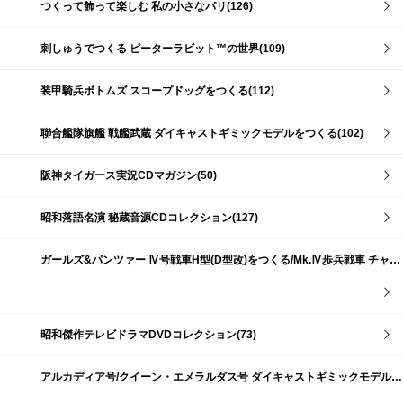
つくって飾って楽しむ 私の小さなパリ(126)
刺しゅうでつくる ピーターラビット™の世界(109)
装甲騎兵ボトムズ スコープドッグをつくる(112)
聯合艦隊旗艦 戦艦武蔵 ダイキャストギミックモデルをつくる(102)
阪神タイガース実況CDマガジン(50)
昭和落語名演 秘蔵音源CDコレクション(127)
ガールズ&パンツァー Ⅳ号戦車H型(D型改)をつくる/Mk.Ⅳ歩兵戦車 チャーチルMk.Ⅶをつくる(191)
昭和傑作テレビドラマDVDコレクション(73)
アルカディア号/クイーン・エメラルダス号 ダイキャストギミックモデルをつくる(159)