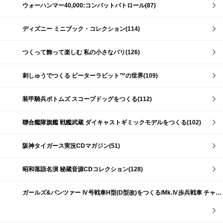
ウォーハンマー40,000:コンバットパトロール(87)
ディズニー ミニブック・コレクション(114)
つくって飾って楽しむ 私の小さなパリ(126)
刺しゅうでつくる ピーターラビット™の世界(109)
装甲騎兵ボトムズ スコープドッグをつくる(112)
聯合艦隊旗艦 戦艦武蔵 ダイキャストギミックモデルをつくる(102)
阪神タイガース実況CDマガジン(51)
昭和落語名演 秘蔵音源CDコレクション(128)
ガールズ&パンツァー Ⅳ号戦車H型(D型改)をつくる/Mk.Ⅳ歩兵戦車 チャーチルMk.Ⅶをつくる(191)