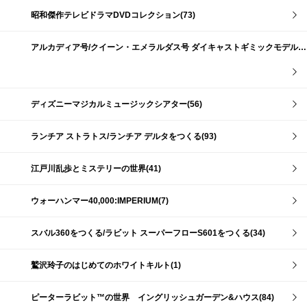
昭和傑作テレビドラマDVDコレクション(73)
アルカディア号/クイーン・エメラルダス号 ダイキャストギミックモデルをつくる(159)
ディズニーマジカルミュージックシアター(56)
ランチア ストラトス/ランチア デルタをつくる(93)
江戸川乱歩とミステリーの世界(41)
ウォーハンマー40,000:IMPERIUM(7)
スバル360をつくる/ラビット スーパーフローS601をつくる(34)
鷲沢玲子のはじめてのホワイトキルト(1)
ピーターラビット™の世界 イングリッシュガーデン&ハウス(84)