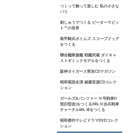
つくって飾って楽しむ 私の小さな
パリ
刺しゅうでつくる ピーターラビッ
ト™の世界
装甲騎兵ボトムズ スコープドッグ
をつくる
聯合艦隊旗艦 戦艦武蔵 ダイキャ
ストギミックモデルをつくる
阪神タイガース実況CDマガジン
昭和落語名演 秘蔵音源CDコレク
ション
ガールズ&パンツァー Ⅳ号戦車H
型(D型改)をつくる/Mk.Ⅳ歩兵戦車
チャーチルMk.Ⅶをつくる
昭和傑作テレビドラマDVDコレク
ション