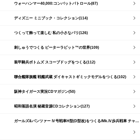
ウォーハンマー40,000:コンバットパトロール(87)
ディズニー ミニブック・コレクション(114)
つくって飾って楽しむ 私の小さなパリ(126)
刺しゅうでつくる ピーターラビット™の世界(109)
装甲騎兵ボトムズ スコープドッグをつくる(112)
聯合艦隊旗艦 戦艦武蔵 ダイキャストギミックモデルをつくる(102)
阪神タイガース実況CDマガジン(50)
昭和落語名演 秘蔵音源CDコレクション(127)
ガールズ&パンツァー Ⅳ号戦車H型(D型改)をつくる/Mk.Ⅳ歩兵戦車 チャーチルMk.Ⅶをつくる(191)