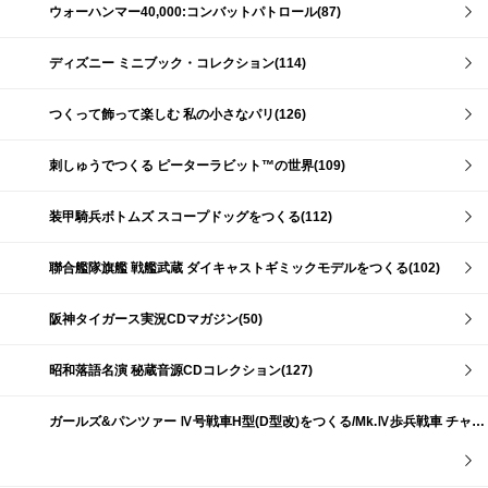
ウォーハンマー40,000:コンバットパトロール(87)
ディズニー ミニブック・コレクション(114)
つくって飾って楽しむ 私の小さなパリ(126)
刺しゅうでつくる ピーターラビット™の世界(109)
装甲騎兵ボトムズ スコープドッグをつくる(112)
聯合艦隊旗艦 戦艦武蔵 ダイキャストギミックモデルをつくる(102)
阪神タイガース実況CDマガジン(50)
昭和落語名演 秘蔵音源CDコレクション(127)
ガールズ&パンツァー Ⅳ号戦車H型(D型改)をつくる/Mk.Ⅳ歩兵戦車 チャーチルMk.Ⅶをつくる(191)