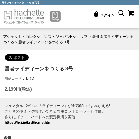
勇者ライディーンをつくる 創刊号
ログイン
アシェット・コレクションズ・ジャパンEショップ
>
週刊 勇者ライディーンを
つくる
>
勇者ライディーンをつくる 3号
勇者ライディーンをつくる 3号
BRD
商品コード：
2,199
円(税込)
フルメタルボディの「ライディーン」が全高65mでよみがえる!
光と音のギミック操作ができる専用コントローラーも付属。
さらにゴッド・バードへの変形機構を実装!
https://hcj.jp/brd/home.html
数量