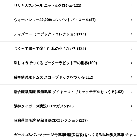
リサとガスパール ニット&クロシェ(121)
ウォーハンマー40,000:コンバットパトロール(87)
ディズニー ミニブック・コレクション(114)
つくって飾って楽しむ 私の小さなパリ(126)
刺しゅうでつくる ピーターラビット™の世界(109)
装甲騎兵ボトムズ スコープドッグをつくる(112)
聯合艦隊旗艦 戦艦武蔵 ダイキャストギミックモデルをつくる(102)
阪神タイガース実況CDマガジン(50)
昭和落語名演 秘蔵音源CDコレクション(127)
ガールズ&パンツァー Ⅳ号戦車H型(D型改)をつくる/Mk.Ⅳ歩兵戦車 チャーチルMk.Ⅶをつくる(191)