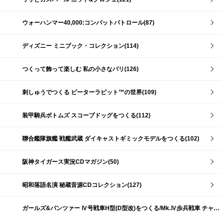
ウォーハンマー40,000:コンバットパトロール(87)
ディズニー ミニブック・コレクション(114)
つくって飾って楽しむ 私の小さなパリ(126)
刺しゅうでつくる ピーターラビット™の世界(109)
装甲騎兵ボトムズ スコープドッグをつくる(112)
聯合艦隊旗艦 戦艦武蔵 ダイキャストギミックモデルをつくる(102)
阪神タイガース実況CDマガジン(50)
昭和落語名演 秘蔵音源CDコレクション(127)
ガールズ&パンツァー Ⅳ号戦車H型(D型改)をつくる/Mk.Ⅳ歩兵戦車 チャーチルMk.Ⅶをつくる(191)