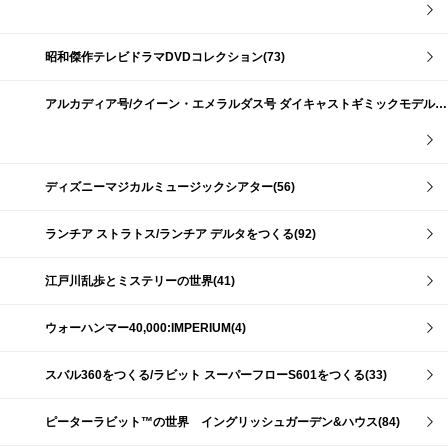
昭和傑作テレビドラマDVDコレクション(73)
アルカディア号/クイーン・エメラルダス号 ダイキャストギミックモデルをつくる(159)
ディズニーマジカルミュージックシアター(56)
ランチア ストラトス/ランチア デルタをつくる(92)
江戸川乱歩とミステリーの世界(41)
ウォーハンマー40,000:IMPERIUM(4)
スバル360をつくる/ラビット スーパーフローS601をつくる(33)
ピーターラビット™の世界 イングリッシュガーデン&ハウス(84)