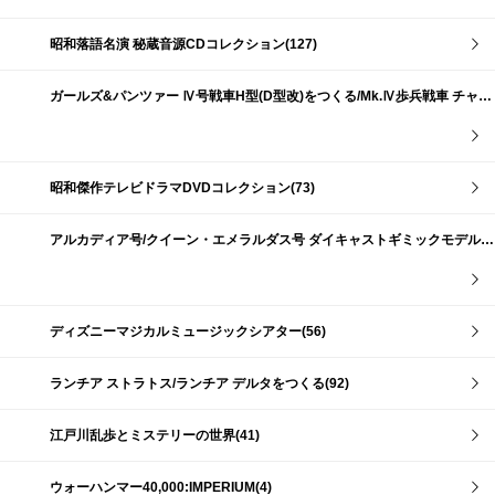
昭和落語名演 秘蔵音源CDコレクション(127)
ガールズ&パンツァー Ⅳ号戦車H型(D型改)をつくる/Mk.Ⅳ歩兵戦車 チャーチルMk.Ⅶをつくる(191)
昭和傑作テレビドラマDVDコレクション(73)
アルカディア号/クイーン・エメラルダス号 ダイキャストギミックモデルをつくる(159)
ディズニーマジカルミュージックシアター(56)
ランチア ストラトス/ランチア デルタをつくる(92)
江戸川乱歩とミステリーの世界(41)
ウォーハンマー40,000:IMPERIUM(4)