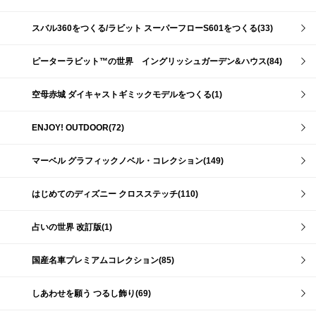
スバル360をつくる/ラビット スーパーフローS601をつくる(33)
ピーターラビット™の世界 イングリッシュガーデン&ハウス(84)
空母赤城 ダイキャストギミックモデルをつくる(1)
ENJOY! OUTDOOR(72)
マーベル グラフィックノベル・コレクション(149)
はじめてのディズニー クロスステッチ(110)
占いの世界 改訂版(1)
国産名車プレミアムコレクション(85)
しあわせを願う つるし飾り(69)