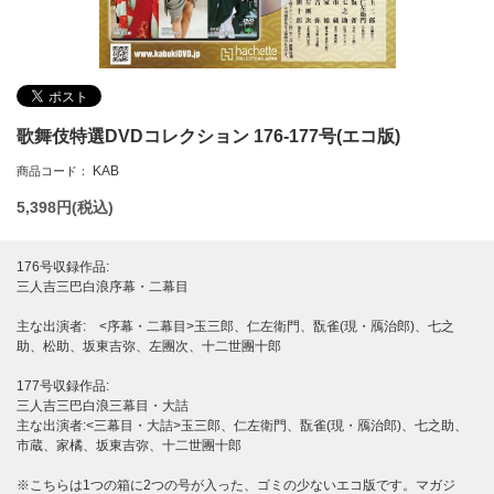
歌舞伎特選DVDコレクション 176-177号(エコ版)
KAB
商品コード：
5,398
円(税込)
176号収録作品:
三人吉三巴白浪序幕・二幕目
主な出演者: <序幕・二幕目>玉三郎、仁左衛門、翫雀(現・鴈治郎)、七之
助、松助、坂東吉弥、左團次、十二世團十郎
177号収録作品:
三人吉三巴白浪三幕目・大詰
主な出演者:<三幕目・大詰>玉三郎、仁左衛門、翫雀(現・鴈治郎)、七之助、
市蔵、家橘、坂東吉弥、十二世團十郎
※こちらは1つの箱に2つの号が入った、ゴミの少ないエコ版です。マガジ