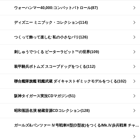
ウォーハンマー40,000:コンバットパトロール(87)
ディズニー ミニブック・コレクション(114)
つくって飾って楽しむ 私の小さなパリ(126)
刺しゅうでつくる ピーターラビット™の世界(109)
装甲騎兵ボトムズ スコープドッグをつくる(112)
聯合艦隊旗艦 戦艦武蔵 ダイキャストギミックモデルをつくる(102)
阪神タイガース実況CDマガジン(51)
昭和落語名演 秘蔵音源CDコレクション(128)
ガールズ&パンツァー Ⅳ号戦車H型(D型改)をつくる/Mk.Ⅳ歩兵戦車 チャーチルMk.Ⅶをつくる(191)