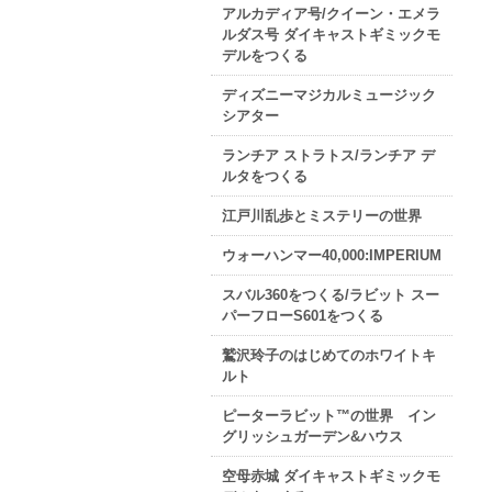
アルカディア号/クイーン・エメラ
ルダス号 ダイキャストギミックモ
デルをつくる
ディズニーマジカルミュージック
シアター
ランチア ストラトス/ランチア デ
ルタをつくる
江戸川乱歩とミステリーの世界
ウォーハンマー40,000:IMPERIUM
スバル360をつくる/ラビット スー
パーフローS601をつくる
鷲沢玲子のはじめてのホワイトキ
ルト
ピーターラビット™の世界 イン
グリッシュガーデン&ハウス
空母赤城 ダイキャストギミックモ