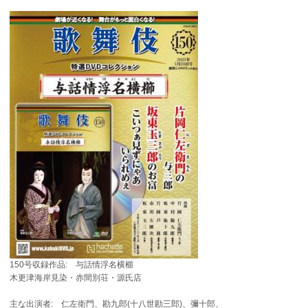
150号収録作品: 与話情浮名横櫛
木更津海岸見染・赤間別荘・源氏店
主な出演者: 仁左衛門、勘九郎(十八世勘三郎)、彌十郎、