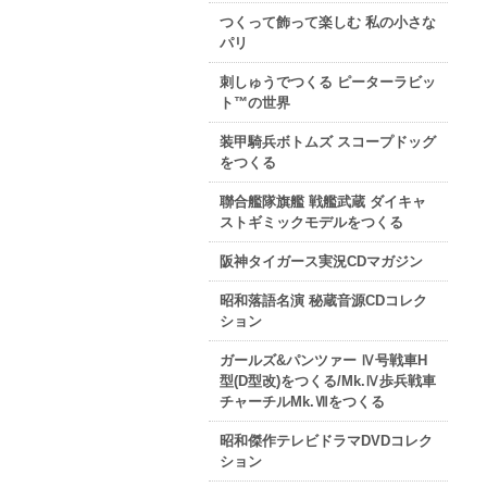
つくって飾って楽しむ 私の小さな
パリ
刺しゅうでつくる ピーターラビッ
ト™の世界
装甲騎兵ボトムズ スコープドッグ
をつくる
聯合艦隊旗艦 戦艦武蔵 ダイキャ
ストギミックモデルをつくる
阪神タイガース実況CDマガジン
昭和落語名演 秘蔵音源CDコレク
ション
ガールズ&パンツァー Ⅳ号戦車H
型(D型改)をつくる/Mk.Ⅳ歩兵戦車
チャーチルMk.Ⅶをつくる
昭和傑作テレビドラマDVDコレク
ション