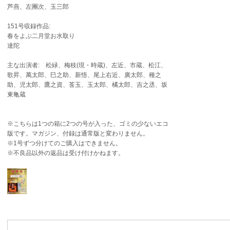
芦燕、左團次、玉三郎
151号収録作品:
春をよぶ二月堂お水取り
達陀
主な出演者: 松緑、梅枝(現・時蔵)、左近、市蔵、松江、
歌昇、萬太郎、巳之助、新悟、尾上右近、廣太郎、種之
助、児太郎、鷹之資、莟玉、玉太郎、橘太郎、吉之丞、坂
東亀蔵
※こちらは1つの箱に2つの号が入った、ゴミの少ないエコ
版です。マガジン、付録は通常版と変わりません。
※1号ずつ分けてのご購入はできません。
※不良品以外の返品は受け付けかねます。