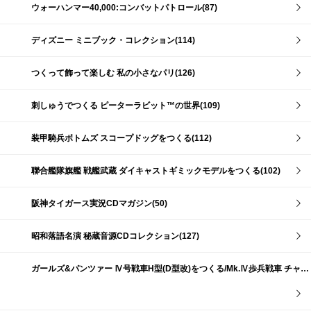
ウォーハンマー40,000:コンバットパトロール(87)
ディズニー ミニブック・コレクション(114)
つくって飾って楽しむ 私の小さなパリ(126)
刺しゅうでつくる ピーターラビット™の世界(109)
装甲騎兵ボトムズ スコープドッグをつくる(112)
聯合艦隊旗艦 戦艦武蔵 ダイキャストギミックモデルをつくる(102)
阪神タイガース実況CDマガジン(50)
昭和落語名演 秘蔵音源CDコレクション(127)
ガールズ&パンツァー Ⅳ号戦車H型(D型改)をつくる/Mk.Ⅳ歩兵戦車 チャーチルMk.Ⅶをつくる(191)