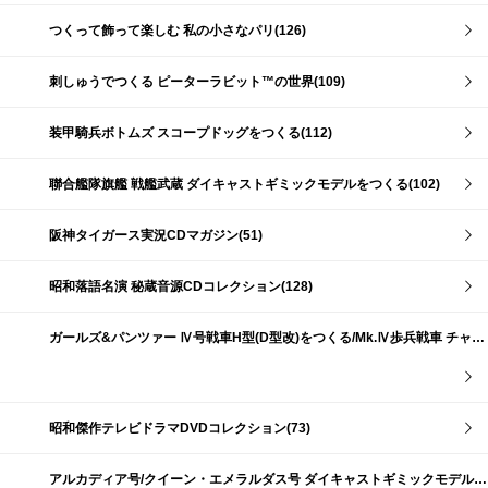
つくって飾って楽しむ 私の小さなパリ(126)
刺しゅうでつくる ピーターラビット™の世界(109)
装甲騎兵ボトムズ スコープドッグをつくる(112)
聯合艦隊旗艦 戦艦武蔵 ダイキャストギミックモデルをつくる(102)
阪神タイガース実況CDマガジン(51)
昭和落語名演 秘蔵音源CDコレクション(128)
ガールズ&パンツァー Ⅳ号戦車H型(D型改)をつくる/Mk.Ⅳ歩兵戦車 チャーチルMk.Ⅶをつくる(191)
昭和傑作テレビドラマDVDコレクション(73)
アルカディア号/クイーン・エメラルダス号 ダイキャストギミックモデルをつくる(159)