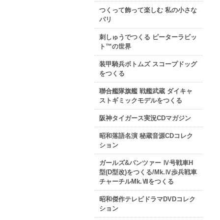
つくって飾って楽しむ 私の小さな
パリ
刺しゅうでつくる ピーターラビッ
ト™の世界
装甲騎兵ボトムズ スコープドッグ
をつくる
聯合艦隊旗艦 戦艦武蔵 ダイキャ
ストギミックモデルをつくる
阪神タイガース実況CDマガジン
昭和落語名演 秘蔵音源CDコレク
ション
ガールズ&パンツァー Ⅳ号戦車H
型(D型改)をつくる/Mk.Ⅳ歩兵戦車
チャーチルMk.Ⅶをつくる
昭和傑作テレビドラマDVDコレク
ション