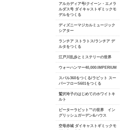
アルカディア号/クイーン・エメラ
ルダス号 ダイキャストギミックモ
デルをつくる
ディズニーマジカルミュージック
シアター
ランチア ストラトス/ランチア デ
ルタをつくる
江戸川乱歩とミステリーの世界
ウォーハンマー40,000:IMPERIUM
スバル360をつくる/ラビット スー
パーフローS601をつくる
鷲沢玲子のはじめてのホワイトキ
ルト
ピーターラビット™の世界 イン
グリッシュガーデン&ハウス
空母赤城 ダイキャストギミックモ