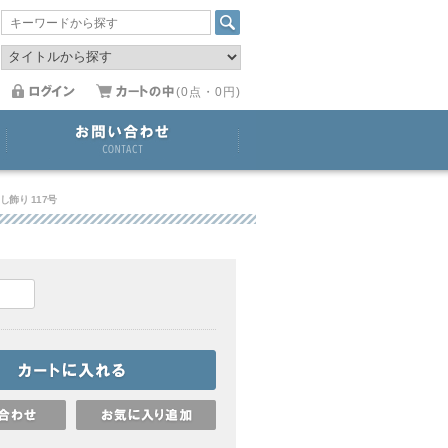
(0点・0円)
飾り 117号