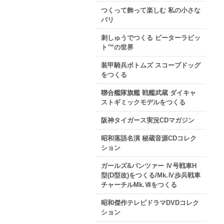
つくって飾って楽しむ 私の小さな
パリ
刺しゅうでつくる ピーターラビッ
ト™の世界
装甲騎兵ボトムズ スコープドッグ
をつくる
聯合艦隊旗艦 戦艦武蔵 ダイキャ
ストギミックモデルをつくる
阪神タイガース実況CDマガジン
昭和落語名演 秘蔵音源CDコレク
ション
ガールズ&パンツァー Ⅳ号戦車H
型(D型改)をつくる/Mk.Ⅳ歩兵戦車
チャーチルMk.Ⅶをつくる
昭和傑作テレビドラマDVDコレク
ション