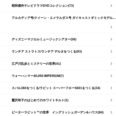
昭和傑作テレビドラマDVDコレクション(73)
アルカディア号/クイーン・エメラルダス号 ダイキャストギミックモデルをつくる(159)
ディズニーマジカルミュージックシアター(56)
ランチア ストラトス/ランチア デルタをつくる(93)
江戸川乱歩とミステリーの世界(41)
ウォーハンマー40,000:IMPERIUM(7)
スバル360をつくる/ラビット スーパーフローS601をつくる(34)
鷲沢玲子のはじめてのホワイトキルト(1)
ピーターラビット™の世界 イングリッシュガーデン&ハウス(84)