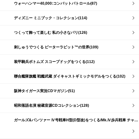
ウォーハンマー40,000:コンバットパトロール(87)
ディズニー ミニブック・コレクション(114)
つくって飾って楽しむ 私の小さなパリ(126)
刺しゅうでつくる ピーターラビット™の世界(109)
装甲騎兵ボトムズ スコープドッグをつくる(112)
聯合艦隊旗艦 戦艦武蔵 ダイキャストギミックモデルをつくる(102)
阪神タイガース実況CDマガジン(51)
昭和落語名演 秘蔵音源CDコレクション(128)
ガールズ&パンツァー Ⅳ号戦車H型(D型改)をつくる/Mk.Ⅳ歩兵戦車 チャーチルMk.Ⅶをつくる(191)