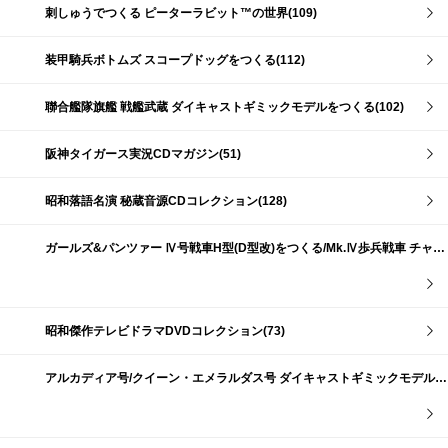
刺しゅうでつくる ピーターラビット™の世界(109)
装甲騎兵ボトムズ スコープドッグをつくる(112)
聯合艦隊旗艦 戦艦武蔵 ダイキャストギミックモデルをつくる(102)
阪神タイガース実況CDマガジン(51)
昭和落語名演 秘蔵音源CDコレクション(128)
ガールズ&パンツァー Ⅳ号戦車H型(D型改)をつくる/Mk.Ⅳ歩兵戦車 チャーチルMk.Ⅶをつくる(191)
昭和傑作テレビドラマDVDコレクション(73)
アルカディア号/クイーン・エメラルダス号 ダイキャストギミックモデルをつくる(159)