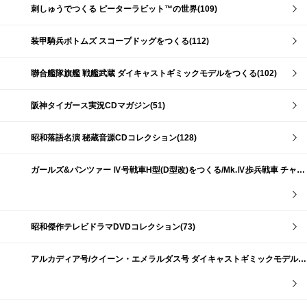
刺しゅうでつくる ピーターラビット™の世界(109)
装甲騎兵ボトムズ スコープドッグをつくる(112)
聯合艦隊旗艦 戦艦武蔵 ダイキャストギミックモデルをつくる(102)
阪神タイガース実況CDマガジン(51)
昭和落語名演 秘蔵音源CDコレクション(128)
ガールズ&パンツァー Ⅳ号戦車H型(D型改)をつくる/Mk.Ⅳ歩兵戦車 チャーチルMk.Ⅶをつくる(191)
昭和傑作テレビドラマDVDコレクション(73)
アルカディア号/クイーン・エメラルダス号 ダイキャストギミックモデルをつくる(159)