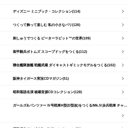
ディズニー ミニブック・コレクション(114)
つくって飾って楽しむ 私の小さなパリ(126)
刺しゅうでつくる ピーターラビット™の世界(109)
装甲騎兵ボトムズ スコープドッグをつくる(112)
聯合艦隊旗艦 戦艦武蔵 ダイキャストギミックモデルをつくる(102)
阪神タイガース実況CDマガジン(51)
昭和落語名演 秘蔵音源CDコレクション(128)
ガールズ&パンツァー Ⅳ号戦車H型(D型改)をつくる/Mk.Ⅳ歩兵戦車 チャーチルMk.Ⅶをつくる(191)