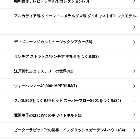
昭和傑作テレビドラマDVDコレクション(73)
アルカディア号/クイーン・エメラルダス号 ダイキャストギミックモデルをつくる(159)
ディズニーマジカルミュージックシアター(56)
ランチア ストラトス/ランチア デルタをつくる(93)
江戸川乱歩とミステリーの世界(41)
ウォーハンマー40,000:IMPERIUM(7)
スバル360をつくる/ラビット スーパーフローS601をつくる(34)
鷲沢玲子のはじめてのホワイトキルト(1)
ピーターラビット™の世界 イングリッシュガーデン&ハウス(84)