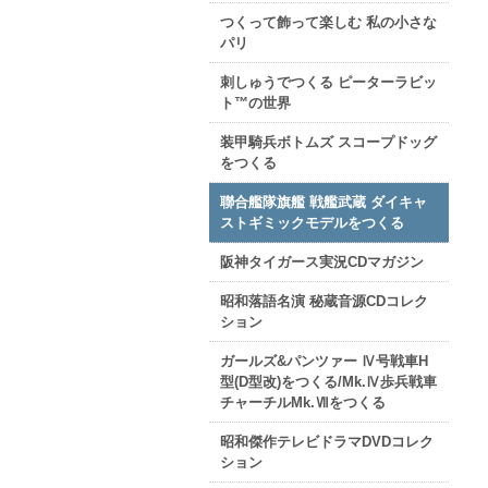
つくって飾って楽しむ 私の小さな
パリ
刺しゅうでつくる ピーターラビッ
ト™の世界
装甲騎兵ボトムズ スコープドッグ
をつくる
聯合艦隊旗艦 戦艦武蔵 ダイキャ
ストギミックモデルをつくる
阪神タイガース実況CDマガジン
昭和落語名演 秘蔵音源CDコレク
ション
ガールズ&パンツァー Ⅳ号戦車H
型(D型改)をつくる/Mk.Ⅳ歩兵戦車
チャーチルMk.Ⅶをつくる
昭和傑作テレビドラマDVDコレク
ション