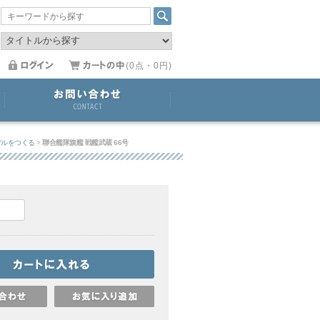
(0点・0円)
デルをつくる
>
聯合艦隊旗艦 戦艦武蔵 66号