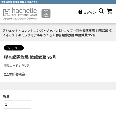
海軍,自衛隊,船,軍艦,戦艦,大和,組み立て
ログイン
アシェット・コレクションズ・ジャパンEショップ
>
聯合艦隊旗艦 戦艦武蔵 ダ
イキャストギミックモデルをつくる
>
聯合艦隊旗艦 戦艦武蔵 95号
聯合艦隊旗艦 戦艦武蔵 95号
MUS
商品コード：
2,199
円(税込)
数量