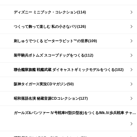
ディズニー ミニブック・コレクション(114)
つくって飾って楽しむ 私の小さなパリ(126)
刺しゅうでつくる ピーターラビット™の世界(109)
装甲騎兵ボトムズ スコープドッグをつくる(112)
聯合艦隊旗艦 戦艦武蔵 ダイキャストギミックモデルをつくる(102)
阪神タイガース実況CDマガジン(50)
昭和落語名演 秘蔵音源CDコレクション(127)
ガールズ&パンツァー Ⅳ号戦車H型(D型改)をつくる/Mk.Ⅳ歩兵戦車 チャーチルMk.Ⅶをつくる(191)