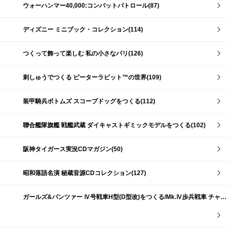
ウォーハンマー40,000:コンバットパトロール(87)
ディズニー ミニブック・コレクション(114)
つくって飾って楽しむ 私の小さなパリ(126)
刺しゅうでつくる ピーターラビット™の世界(109)
装甲騎兵ボトムズ スコープドッグをつくる(112)
聯合艦隊旗艦 戦艦武蔵 ダイキャストギミックモデルをつくる(102)
阪神タイガース実況CDマガジン(50)
昭和落語名演 秘蔵音源CDコレクション(127)
ガールズ&パンツァー Ⅳ号戦車H型(D型改)をつくる/Mk.Ⅳ歩兵戦車 チャーチルMk.Ⅶをつくる(191)