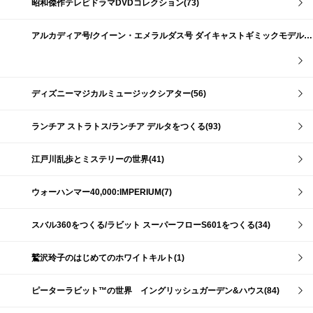
昭和傑作テレビドラマDVDコレクション(73)
アルカディア号/クイーン・エメラルダス号 ダイキャストギミックモデルをつくる(159)
ディズニーマジカルミュージックシアター(56)
ランチア ストラトス/ランチア デルタをつくる(93)
江戸川乱歩とミステリーの世界(41)
ウォーハンマー40,000:IMPERIUM(7)
スバル360をつくる/ラビット スーパーフローS601をつくる(34)
鷲沢玲子のはじめてのホワイトキルト(1)
ピーターラビット™の世界 イングリッシュガーデン&ハウス(84)