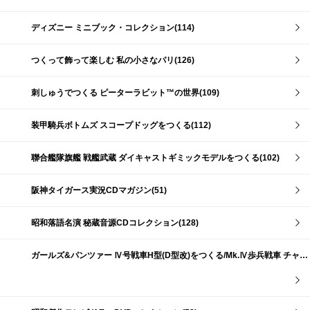
ディズニー ミニブック・コレクション(114)
つくって飾って楽しむ 私の小さなパリ(126)
刺しゅうでつくる ピーターラビット™の世界(109)
装甲騎兵ボトムズ スコープドッグをつくる(112)
聯合艦隊旗艦 戦艦武蔵 ダイキャストギミックモデルをつくる(102)
阪神タイガース実況CDマガジン(51)
昭和落語名演 秘蔵音源CDコレクション(128)
ガールズ&パンツァー Ⅳ号戦車H型(D型改)をつくる/Mk.Ⅳ歩兵戦車 チャーチルMk.Ⅶをつくる(191)