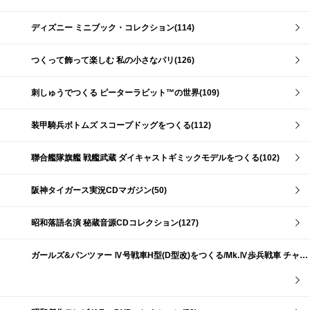
ディズニー ミニブック・コレクション(114)
つくって飾って楽しむ 私の小さなパリ(126)
刺しゅうでつくる ピーターラビット™の世界(109)
装甲騎兵ボトムズ スコープドッグをつくる(112)
聯合艦隊旗艦 戦艦武蔵 ダイキャストギミックモデルをつくる(102)
阪神タイガース実況CDマガジン(50)
昭和落語名演 秘蔵音源CDコレクション(127)
ガールズ&パンツァー Ⅳ号戦車H型(D型改)をつくる/Mk.Ⅳ歩兵戦車 チャーチルMk.Ⅶをつくる(191)