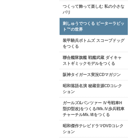
つくって飾って楽しむ 私の小さな
パリ
刺しゅうでつくる ピーターラビッ
ト™の世界
装甲騎兵ボトムズ スコープドッグ
をつくる
聯合艦隊旗艦 戦艦武蔵 ダイキャ
ストギミックモデルをつくる
阪神タイガース実況CDマガジン
昭和落語名演 秘蔵音源CDコレク
ション
ガールズ&パンツァー Ⅳ号戦車H
型(D型改)をつくる/Mk.Ⅳ歩兵戦車
チャーチルMk.Ⅶをつくる
昭和傑作テレビドラマDVDコレク
ション