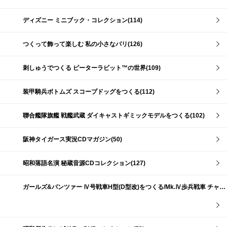
ディズニー ミニブック・コレクション(114)
つくって飾って楽しむ 私の小さなパリ(126)
刺しゅうでつくる ピーターラビット™の世界(109)
装甲騎兵ボトムズ スコープドッグをつくる(112)
聯合艦隊旗艦 戦艦武蔵 ダイキャストギミックモデルをつくる(102)
阪神タイガース実況CDマガジン(50)
昭和落語名演 秘蔵音源CDコレクション(127)
ガールズ&パンツァー Ⅳ号戦車H型(D型改)をつくる/Mk.Ⅳ歩兵戦車 チャーチルMk.Ⅶをつくる(191)