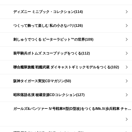
ディズニー ミニブック・コレクション(114)
つくって飾って楽しむ 私の小さなパリ(126)
刺しゅうでつくる ピーターラビット™の世界(109)
装甲騎兵ボトムズ スコープドッグをつくる(112)
聯合艦隊旗艦 戦艦武蔵 ダイキャストギミックモデルをつくる(102)
阪神タイガース実況CDマガジン(50)
昭和落語名演 秘蔵音源CDコレクション(127)
ガールズ&パンツァー Ⅳ号戦車H型(D型改)をつくる/Mk.Ⅳ歩兵戦車 チャーチルMk.Ⅶをつくる(191)