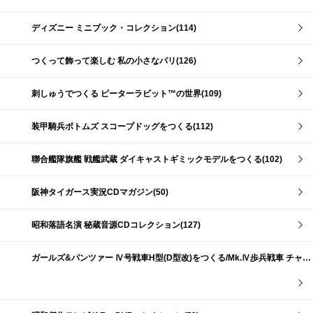
ディズニー ミニブック・コレクション(114)
つくって飾って楽しむ 私の小さなパリ(126)
刺しゅうでつくる ピーターラビット™の世界(109)
装甲騎兵ボトムズ スコープドッグをつくる(112)
聯合艦隊旗艦 戦艦武蔵 ダイキャストギミックモデルをつくる(102)
阪神タイガース実況CDマガジン(50)
昭和落語名演 秘蔵音源CDコレクション(127)
ガールズ&パンツァー Ⅳ号戦車H型(D型改)をつくる/Mk.Ⅳ歩兵戦車 チャーチルMk.Ⅶをつくる(191)